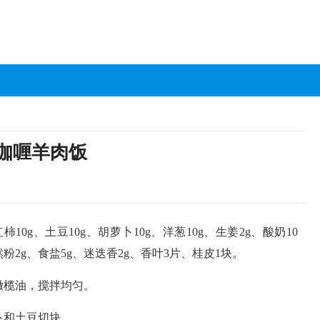
咖喱羊肉饭
柿10g、土豆10g、胡萝卜10g、洋葱10g、生姜2g、酸奶10
然粉2g、食盐5g、迷迭香2g、香叶3片、桂皮1块。
橄榄油，搅拌均匀。
卜和土豆切块。