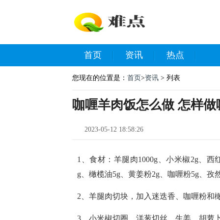
首页
资讯
热点
您现在的位置是：
首页
>
资讯
> 列表
咖喱羊肉饭怎么做 怎样做
2023-05-12 18:58:26
1、食材：羊腿肉1000g、小米椒2g、西红
g、橄榄油5g、黄姜粉2g、咖喱粉5g、孜
2、羊腿肉切块，加入迷迭香、咖喱粉和
3、小米椒切圈，洋葱切丝，生姜、胡萝