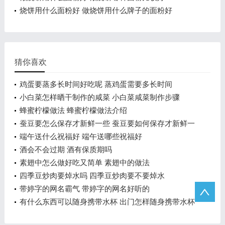
烧饼用什么面粉好 做烧饼用什么牌子的面粉好
猜你喜欢
鸡蛋要蒸多长时间好吃呢 蒸鸡蛋需要多长时间
小白菜怎样晒干制作的咸菜 小白菜咸菜制作步骤
蜂蜜柠檬做法 蜂蜜柠檬做法介绍
蚕豆要怎么保存才新鲜一些 蚕豆要如何保存才新鲜一
些
端午送什么祝福好 端午送哪些祝福好
酒会不会过期 酒有保质期吗
素翅中怎么做好吃又简单 素翅中的做法
四季豆炒肉要焯水吗 四季豆炒肉要不要焯水
带婷字的网名霸气 带婷字的网名好听的
有什么东西可以随身携带水杯 出门怎样随身携带水杯