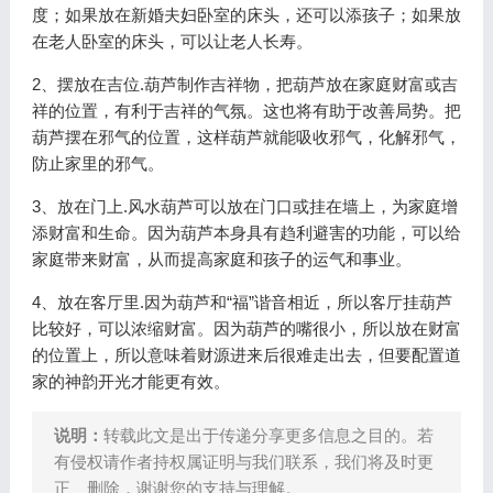
度；如果放在新婚夫妇卧室的床头，还可以添孩子；如果放
在老人卧室的床头，可以让老人长寿。
2、摆放在吉位.葫芦制作吉祥物，把葫芦放在家庭财富或吉
祥的位置，有利于吉祥的气氛。这也将有助于改善局势。把
葫芦摆在邪气的位置，这样葫芦就能吸收邪气，化解邪气，
防止家里的邪气。
3、放在门上.风水葫芦可以放在门口或挂在墙上，为家庭增
添财富和生命。因为葫芦本身具有趋利避害的功能，可以给
家庭带来财富，从而提高家庭和孩子的运气和事业。
4、放在客厅里.因为葫芦和“福”谐音相近，所以客厅挂葫芦
比较好，可以浓缩财富。因为葫芦的嘴很小，所以放在财富
的位置上，所以意味着财源进来后很难走出去，但要配置道
家的神韵开光才能更有效。
说明：
转载此文是出于传递分享更多信息之目的。若
有侵权请作者持权属证明与我们联系，我们将及时更
正、删除，谢谢您的支持与理解。