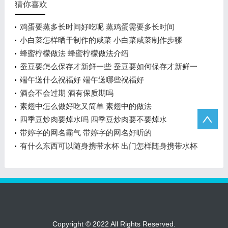
猜你喜欢
鸡蛋要蒸多长时间好吃呢 蒸鸡蛋需要多长时间
小白菜怎样晒干制作的咸菜 小白菜咸菜制作步骤
蜂蜜柠檬做法 蜂蜜柠檬做法介绍
蚕豆要怎么保存才新鲜一些 蚕豆要如何保存才新鲜一
些
端午送什么祝福好 端午送哪些祝福好
酒会不会过期 酒有保质期吗
素翅中怎么做好吃又简单 素翅中的做法
四季豆炒肉要焯水吗 四季豆炒肉要不要焯水
带婷字的网名霸气 带婷字的网名好听的
有什么东西可以随身携带水杯 出门怎样随身携带水杯
Copyright © 2022 All Rights Reserved.