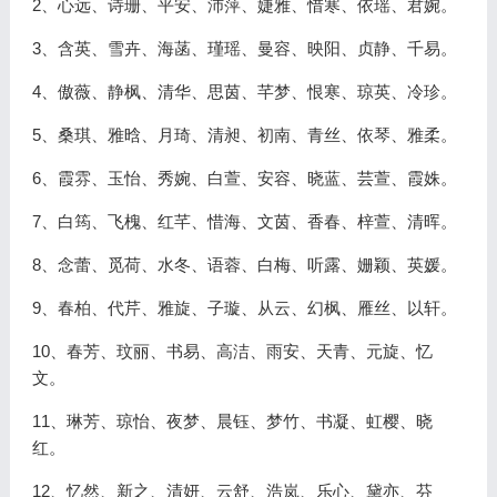
2、心远、诗珊、平安、沛萍、婕雅、惜寒、依瑶、君婉。
3、含英、雪卉、海菡、瑾瑶、曼容、映阳、贞静、千易。
4、傲薇、静枫、清华、思茵、芊梦、恨寒、琼英、冷珍。
5、桑琪、雅晗、月琦、清昶、初南、青丝、依琴、雅柔。
6、霞雰、玉怡、秀婉、白萱、安容、晓蓝、芸萱、霞姝。
7、白筠、飞槐、红芊、惜海、文茵、香春、梓萱、清晖。
8、念蕾、觅荷、水冬、语蓉、白梅、听露、姗颖、英媛。
9、春柏、代芹、雅旋、子璇、从云、幻枫、雁丝、以轩。
10、春芳、玟丽、书易、高洁、雨安、天青、元旋、忆
文。
11、琳芳、琼怡、夜梦、晨钰、梦竹、书凝、虹樱、晓
红。
12、忆然、新之、清妍、云舒、浩岚、乐心、黛亦、芬