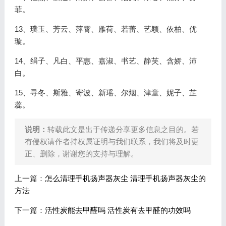
菲。
13、璞玉、芳云、萍霄、雁荷、若蕾、艺颖、依柏、优
璇。
14、绢子、凡白、平惠、嘉淑、书艺、静芙、含娇、沛
白。
15、寻冬、斯雅、寄波、新瑶、尔烟、津童、妮子、芷
蕊。
说明：
转载此文是出于传递分享更多信息之目的。若
有侵权请作者持权属证明与我们联系，我们将及时更
正、删除，谢谢您的支持与理解。
上一篇：
怎么清理手机扬声器灰尘 清理手机扬声器灰尘的
方法
下一篇：
活性炭能去甲醛吗 活性炭有去甲醛的功效吗