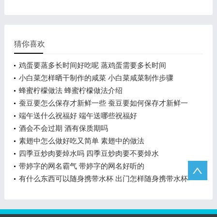
猜你喜欢
鸡蛋要蒸多长时间好吃呢 蒸鸡蛋需要多长时间
小白菜怎样晒干制作的咸菜 小白菜咸菜制作步骤
蜂蜜柠檬做法 蜂蜜柠檬做法介绍
蚕豆要怎么保存才新鲜一些 蚕豆要如何保存才新鲜一
些
端午送什么祝福好 端午送哪些祝福好
酒会不会过期 酒有保质期吗
素翅中怎么做好吃又简单 素翅中的做法
四季豆炒肉要焯水吗 四季豆炒肉要不要焯水
带婷字的网名霸气 带婷字的网名好听的
有什么东西可以随身携带水杯 出门怎样随身携带水杯