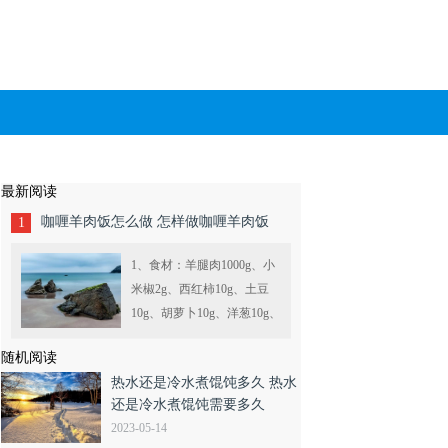
最新阅读
咖喱羊肉饭怎么做 怎样做咖喱羊肉饭
1
1、食材：羊腿肉1000g、小
米椒2g、西红柿10g、土豆
10g、胡萝卜10g、洋葱10g、
生姜2g、酸奶10g、橄榄油
随机阅读
5g、黄姜粉2g、咖喱粉5g、
热水还是冷水煮馄饨多久 热水
孜然粉2g、食盐5g、迷迭香
还是冷水煮馄饨需要多久
2g....
2023-05-14