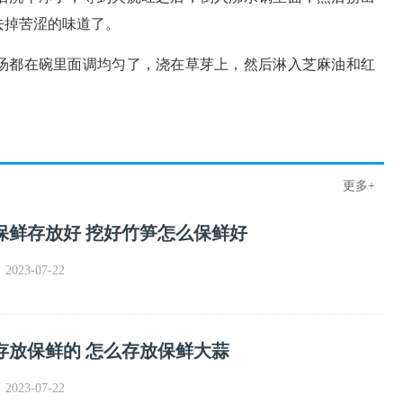
去掉苦涩的味道了。
汤都在碗里面调均匀了，浇在草芽上，然后淋入芝麻油和红
更多+
保鲜存放好 挖好竹笋怎么保鲜好
023-07-22
存放保鲜的 怎么存放保鲜大蒜
023-07-22