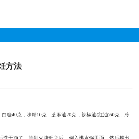
饪方法
，白糖40克，味精10克，芝麻油20克，辣椒油(红油)50克，冷
后洗干净了，等到火烧旺之后，倒入沸水锅里面，然后捞出