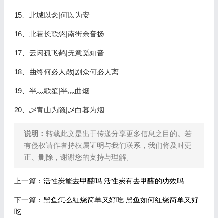
15、北城以念|何以为安
16、北巷长歌悠|南街余音扬
17、云闲孤飞鹤|无意觅知音
18、曲终何必人散|剧众何必人离
19、半灬歌笙|半灬曲烟
20、乄青山为隐|乄白暮为烟
说明：
转载此文是出于传递分享更多信息之目的。若
有侵权请作者持权属证明与我们联系，我们将及时更
正、删除，谢谢您的支持与理解。
上一篇：
活性炭能去甲醛吗 活性炭有去甲醛的功效吗
下一篇：
黑鱼怎么红烧简单又好吃 黑鱼如何红烧简单又好
吃