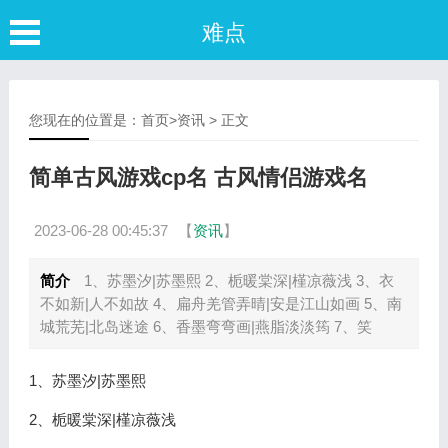
难点
您现在的位置是：
首页
>
资讯
> 正文
简单古风游戏cp名 古风情侣游戏名
2023-06-28 00:45:37
【
资讯
】
简介
1、苏墨汐|苏墨熙 2、栀暖棠深|槿凉薇浅 3、衣
不如新|人不如故 4、扁舟羌管弄晴|安是江山如画 5、南
城荒芜|北岛迷途 6、香墨弯弯画|燕脂淡淡筠 7、笑
1、苏墨汐|苏墨熙
2、栀暖棠深|槿凉薇浅