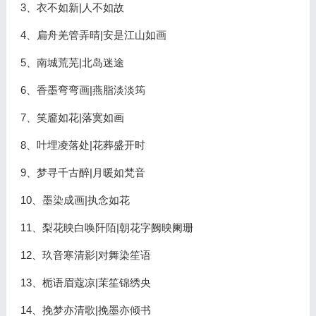
3、衣不如新|人不如故
4、扁舟羌管弄晴|安是江山如画
5、南城荒芜|北岛迷途
6、香墨弯弯画|燕脂淡淡筠
7、笑靥如花|落寞如画
8、叶埋凌落处|花葬盛开时
9、梦寻千古醉|月暖如梵音
10、墨染成画|执念如花
11、梨花映白唤阡陌|朝花字阙映阑珊
12、玖音寒清影|对舞染笙语
13、栀语眉蔻凉|茉笙锦绣央
14、挽梦亦清歌|挽墨亦倾书