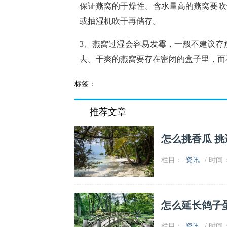
保证燕窝的干燥性。含水量高的燕窝要吹
或抽湿机吹干再储存。
3、燕窝过湿会容易发霉，一般不建议存
去。干爽的燕窝要存在密闭的盒子里，而
标签：
推荐文章
怎么挑香瓜 
栏目：
资讯
/ 时间：2
怎么延长鸽子
栏目：
资讯
/ 时间：2