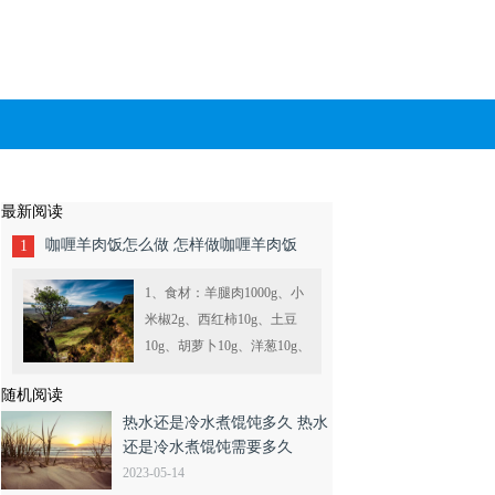
最新阅读
咖喱羊肉饭怎么做 怎样做咖喱羊肉饭
1
1、食材：羊腿肉1000g、小
米椒2g、西红柿10g、土豆
10g、胡萝卜10g、洋葱10g、
生姜2g、酸奶10g、橄榄油
随机阅读
5g、黄姜粉2g、咖喱粉5g、
热水还是冷水煮馄饨多久 热水
孜然粉2g、食盐5g、迷迭香
还是冷水煮馄饨需要多久
2g....
2023-05-14