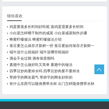
猜你喜欢
鸡蛋要蒸多长时间好吃呢 蒸鸡蛋需要多长时间
小白菜怎样晒干制作的咸菜 小白菜咸菜制作步骤
蜂蜜柠檬做法 蜂蜜柠檬做法介绍
蚕豆要怎么保存才新鲜一些 蚕豆要如何保存才新鲜一
些
端午送什么祝福好 端午送哪些祝福好
酒会不会过期 酒有保质期吗
素翅中怎么做好吃又简单 素翅中的做法
四季豆炒肉要焯水吗 四季豆炒肉要不要焯水
带婷字的网名霸气 带婷字的网名好听的
有什么东西可以随身携带水杯 出门怎样随身携带水杯