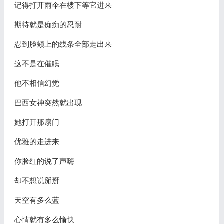
记得打开雨伞在楼下等它进来
期待就是痴痴的忍耐
忍到脸颊上的线条全部走出来
这不是在催眠
他不相信幻觉
巴西女神突然就出现
她打开那扇门
优雅的走进来
你脸红的说了声嗨
却不想说掰掰
天空有多么蓝
心情就有多么愉快